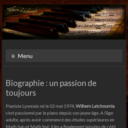
Skip
to
content
wilhemlatchoumia.com
Menu
Biographie : un passion de
toujours
Pianiste Lyonnais né le 02 mai 1974,
Wilhem Latchoumia
s’est passionné par le piano depuis son jeune âge. A l’âge
adulte, après avoir commencé des études supérieures en
Math Sup et Math Spé, il les a finalement laissées de côté