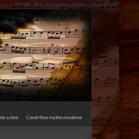
 de scène
Cendrillon mythe moderne