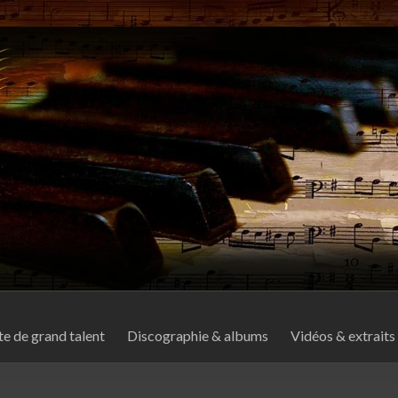
ia.com
te de grand talent
Discographie & albums
Vidéos & extraits