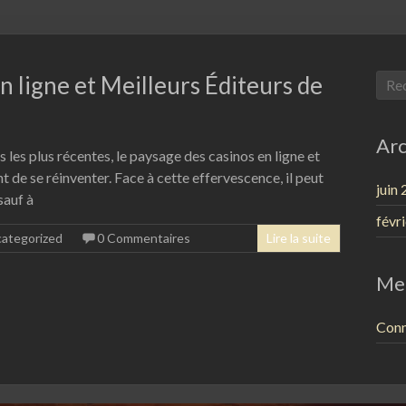
n ligne et Meilleurs Éditeurs de
Arc
 les plus récentes, le paysage des casinos en ligne et
t de se réinventer. Face à cette effervescence, il peut
juin
sauf à
févr
ategorized
0 Commentaires
Lire la suite
Me
Conn