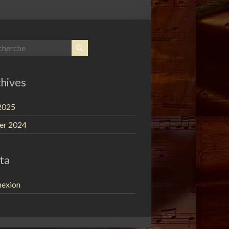
hives
 2025
ier 2024
ta
exion